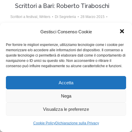
Scrittori a Bari: Roberto Tiraboschi
Scrittori a festival
,
Writers
Di
Segreteria
28 Marzo 2015
Lascia un commento
Gestisci Consenso Cookie
Roberto Tiraboschi ha scritto il film Tempo instabile
Per fornire le migliori esperienze, utilizziamo tecnologie come i cookie per
con probabili schiarite, in concorso al Bif&st
memorizzare e/o accedere alle informazioni del dispositivo. Il consenso a
queste tecnologie ci permetterà di elaborare dati come il comportamento di
navigazione o ID unici su questo sito. Non acconsentire o ritirare il
WGI - Tutti i diritti riservati © 2021
consenso può influire negativamente su alcune caratteristiche e funzioni.
Via Adolfo Albertazzi 19, 00137 Roma
+39 347 2461036
segreteria@writersguilditalia.it
Accetta
WGItalia
Concept: Annamaria De Paola - Realizzazione:
AF
Nega
Cookie & Privacy Policy
Visualizza le preferenze
Cookie Policy
Dichiarazione sulla Privacy