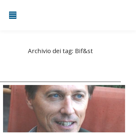
Archivio dei tag:
Bif&st
Tu sei qui:
Home
Entrate taggate con Bif&st