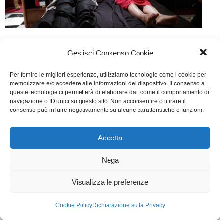
My Italy
Gestisci Consenso Cookie
Cinema
Di
Alessio Vecchioni
18 Maggio 2017
Per fornire le migliori esperienze, utilizziamo tecnologie come i cookie per
Lascia un commento
memorizzare e/o accedere alle informazioni del dispositivo. Il consenso a
queste tecnologie ci permetterà di elaborare dati come il comportamento di
Scritto da: Bruno Colella
navigazione o ID unici su questo sito. Non acconsentire o ritirare il
consenso può influire negativamente su alcune caratteristiche e funzioni.
WGI - Tutti i diritti riservati © 2021
Via Adolfo Albertazzi 19, 00137 Roma
Accetta
+39 347 2461036
segreteria@writersguilditalia.it
Nega
WGItalia
Concept: Annamaria De Paola - Realizzazione:
AF
Visualizza le preferenze
Cookie & Privacy Policy
Cookie Policy
Dichiarazione sulla Privacy