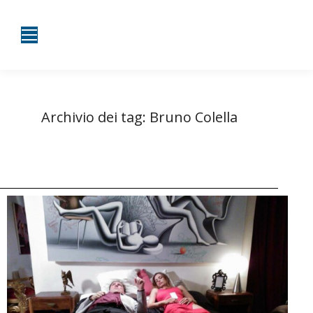
Archivio dei tag:
Bruno Colella
Tu sei qui:
Home
Entrate taggate con Bruno Colella