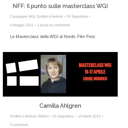
NFF: Il punto sulle masterclass WGI
Campagne WGI
,
Scrittori a festival
Di
Segreteria
4 Maggio 2015
Lascia un commento
Le Masterclass della WGI al Nordic Film Fest.
Camilla Ahlgren
Scrittori a festival
,
Writers
Di
Segreteria
14 Aprile 2015
3 commenti