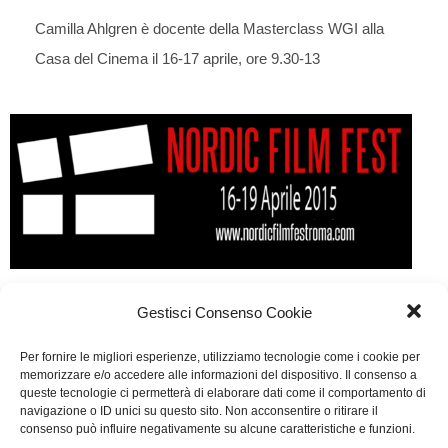
Camilla Ahlgren è docente della Masterclass WGI alla
Casa del Cinema il 16-17 aprile, ore 9.30-13
WGI al Nordic Film Fest
Gestisci Consenso Cookie
Campagne WGI
,
Scrittori a festival
Di
Segreteria
Per fornire le migliori esperienze, utilizziamo tecnologie come i cookie per
30 Marzo 2015
5 commenti
memorizzare e/o accedere alle informazioni del dispositivo. Il consenso a
queste tecnologie ci permetterà di elaborare dati come il comportamento di
La prima Masterclass WGI con gli autori di The Bridge
navigazione o ID unici su questo sito. Non acconsentire o ritirare il
consenso può influire negativamente su alcune caratteristiche e funzioni.
e Those who kill: tutto sul crime nordico