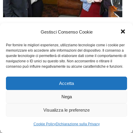
Dobbiamo parlare
Gestisci Consenso Cookie
Cinema
Di
Fabrizia Midulla
22 Novembre 2015
Per fornire le migliori esperienze, utilizziamo tecnologie come i cookie per
Lascia un commento
memorizzare e/o accedere alle informazioni del dispositivo. Il consenso a
queste tecnologie ci permetterà di elaborare dati come il comportamento di
Scritto da Carla Cavalluzzi, Diego De Silva, Sergio
navigazione o ID unici su questo sito. Non acconsentire o ritirare il
consenso può influire negativamente su alcune caratteristiche e funzioni.
Rubini
Accetta
WGI - Tutti i diritti riservati © 2021
Via Adolfo Albertazzi 19, 00137 Roma
Nega
+39 347 2461036
segreteria@writersguilditalia.it
WGItalia
Visualizza le preferenze
Concept: Annamaria De Paola - Realizzazione:
AF
Cookie & Privacy Policy
Cookie Policy
Dichiarazione sulla Privacy