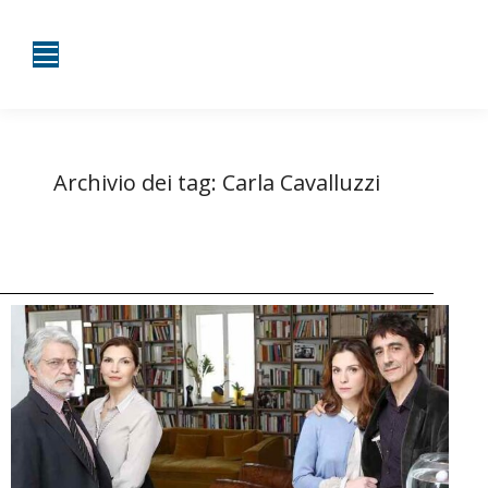
Archivio dei tag:
Carla Cavalluzzi
Tu sei qui:
Home
Entrate taggate con Carla Cavalluzzi