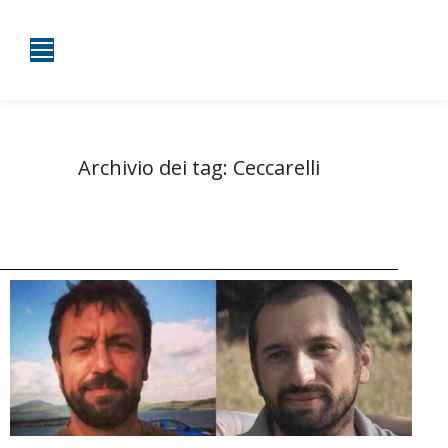
Archivio dei tag:
Ceccarelli
Tu sei qui:
Home
Entrate taggate con Ceccarelli