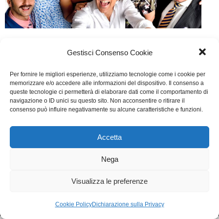
Una festa esagerata
Gestisci Consenso Cookie
Cinema
Di
Marco Baghini
25 Marzo 2018
Per fornire le migliori esperienze, utilizziamo tecnologie come i cookie per
Lascia un commento
memorizzare e/o accedere alle informazioni del dispositivo. Il consenso a
queste tecnologie ci permetterà di elaborare dati come il comportamento di
Scritto da Vincenzo Salemme, Enrico Vanzina , con la
navigazione o ID unici su questo sito. Non acconsentire o ritirare il
consenso può influire negativamente su alcune caratteristiche e funzioni.
collaborazione di Antonio Guerriero
Accetta
WGI - Tutti i diritti riservati © 2021
Via Adolfo Albertazzi 19, 00137 Roma
Nega
+39 347 2461036
segreteria@writersguilditalia.it
WGItalia
Visualizza le preferenze
Concept: Annamaria De Paola - Realizzazione:
AF
Cookie & Privacy Policy
Cookie Policy
Dichiarazione sulla Privacy