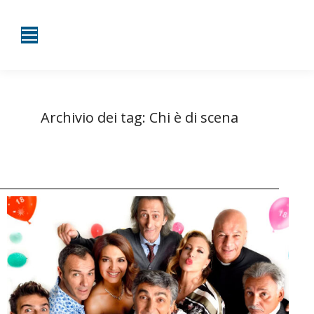
Archivio dei tag:
Chi è di scena
Tu sei qui:
Home
Entrate taggate con Chi è di scena