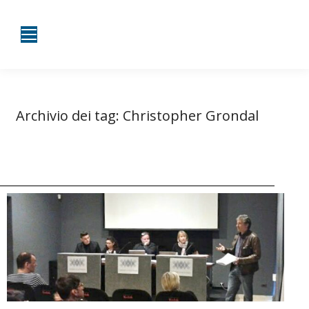
Archivio dei tag:
Christopher Grondal
Tu sei qui:
Home
Entrate taggate con Christopher Grondal