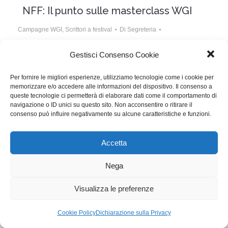
NFF: Il punto sulle masterclass WGI
Campagne WGI
,
Scrittori a festival
Di
Segreteria
4 Maggio 2015
Lascia un commento
Gestisci Consenso Cookie
Le Masterclass della WGI al Nordic Film Fest.
Per fornire le migliori esperienze, utilizziamo tecnologie come i cookie per
memorizzare e/o accedere alle informazioni del dispositivo. Il consenso a
queste tecnologie ci permetterà di elaborare dati come il comportamento di
WGI - Tutti i diritti riservati © 2021
navigazione o ID unici su questo sito. Non acconsentire o ritirare il
Via Adolfo Albertazzi 19, 00137 Roma
consenso può influire negativamente su alcune caratteristiche e funzioni.
+39 347 2461036
segreteria@writersguilditalia.it
WGItalia
Accetta
Concept: Annamaria De Paola - Realizzazione:
AF
Cookie & Privacy Policy
Nega
Visualizza le preferenze
Cookie Policy
Dichiarazione sulla Privacy