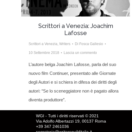
Scrittori a Venezia: Joachim
Lafosse
Scrittori a Venezia
,
Writers
Di
Fosca Gallesio
10 Settembre 2018
Lascia un commento
L’autore belga Joachim Lafosse, parla del suo
nuovo film Continuer, presentato alle Giornate
degli Autori e si schiera in difesa dei diritti degli
autori: “Se lo sceneggiatore non è pagato allora
diventa produttore”.
WGI - Tutti i diritti riservati © 2021
Via Adolfo Albertazzi 19, 00137 Roma
+39 347 2461036
segreteria@writersguilditalia.it