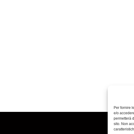
Per fornire 
e/o accedere
permetterà d
sito. Non ac
caratteristic