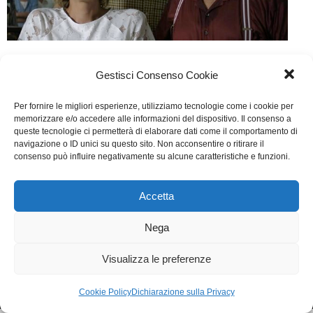
Ninna Nanna
Gestisci Consenso Cookie
Cinema
Di
Alessio Vecchioni
29 Giugno 2017
Per fornire le migliori esperienze, utilizziamo tecnologie come i cookie per
Lascia un commento
memorizzare e/o accedere alle informazioni del dispositivo. Il consenso a
queste tecnologie ci permetterà di elaborare dati come il comportamento di
Scritto da Damiano Bruè, Vincenzo Russo, Dario
navigazione o ID unici su questo sito. Non acconsentire o ritirare il
consenso può influire negativamente su alcune caratteristiche e funzioni.
Germani, Sante Paolacci
Accetta
WGI - Tutti i diritti riservati © 2021
Via Adolfo Albertazzi 19, 00137 Roma
Nega
+39 347 2461036
segreteria@writersguilditalia.it
WGItalia
Visualizza le preferenze
Concept: Annamaria De Paola - Realizzazione:
AF
Cookie & Privacy Policy
Cookie Policy
Dichiarazione sulla Privacy