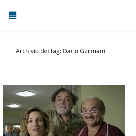
Archivio dei tag:
Dario Germani
Tu sei qui:
Home
Entrate taggate con Dario Germani