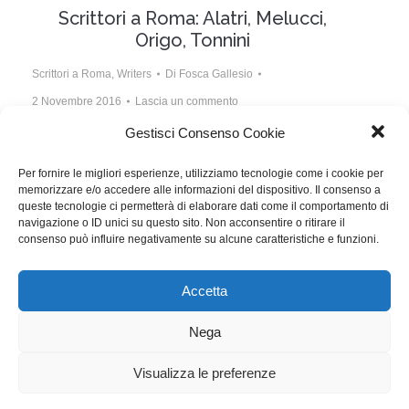
Scrittori a Roma: Alatri, Melucci,
Origo, Tonnini
Scrittori a Roma
,
Writers
Di
Fosca Gallesio
2 Novembre 2016
Lascia un commento
Gestisci Consenso Cookie
La scrittura del film “In bici senza sella”: sei episodi
sul tema del precariato giovanile. Intervista a quattro
Per fornire le migliori esperienze, utilizziamo tecnologie come i cookie per
memorizzare e/o accedere alle informazioni del dispositivo. Il consenso a
autori del collettivo che ha realizzato il film presentato
queste tecnologie ci permetterà di elaborare dati come il comportamento di
nella sezione Alice nella città alla Festa di Roma 2016
navigazione o ID unici su questo sito. Non acconsentire o ritirare il
consenso può influire negativamente su alcune caratteristiche e funzioni.
e in uscita al cinema.
Accetta
WGI - Tutti i diritti riservati © 2021
Via Adolfo Albertazzi 19, 00137 Roma
Nega
+39 347 2461036
segreteria@writersguilditalia.it
WGItalia
Visualizza le preferenze
Concept: Annamaria De Paola - Realizzazione:
AF