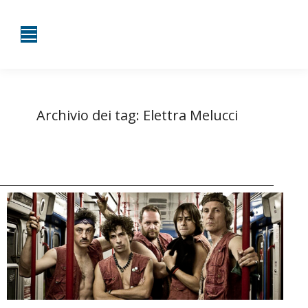
Archivio dei tag:
Elettra Melucci
Tu sei qui:
Home
Entrate taggate con Elettra Melucci