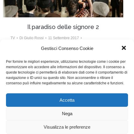
Il paradiso delle signore 2
TV
Di
Giulio Rossi
11 Settembre 2017
Lascia un commento
Gestisci Consenso Cookie
Scritto da Debora Alessi, Camilla Buizza, Mauro
Per fornire le migliori esperienze, utilizziamo tecnologie come i cookie per
memorizzare e/o accedere alle informazioni del dispositivo. Il consenso a
Casiraghi, Fabrizio Cestaro, Simona Coppini, Simone
queste tecnologie ci permetterà di elaborare dati come il comportamento di
De Domenico, Benedetta Gargano, Lara Prando,
navigazione o ID unici su questo sito. Non acconsentire o ritirare il
consenso può influire negativamente su alcune caratteristiche e funzioni.
Viola Rispoli, Cristiano Testa.
Accetta
WGI - Tutti i diritti riservati © 2021
Via Adolfo Albertazzi 19, 00137 Roma
Nega
+39 347 2461036
segreteria@writersguilditalia.it
WGItalia
Visualizza le preferenze
Concept: Annamaria De Paola - Realizzazione:
AF