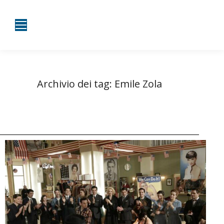
Archivio dei tag:
Emile Zola
Tu sei qui:
Home
Entrate taggate con Emile Zola