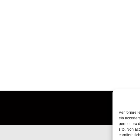
Speciale VR: Enrico Rosati
mento
ts presentato alla sezione VR della 74. Mostra Internazionale d’Ar
Per fornire 
e/o accedere
permetterà d
sito. Non ac
caratteristic