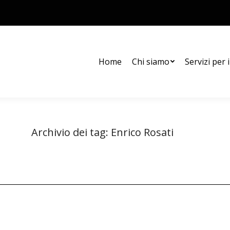
Home
Chi siamo
Servizi per i
Archivio dei tag:
Enrico Rosati
Tu sei qui:
Home
Entrate taggate con Enrico Rosati