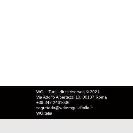
Writers
Di
Giulio Rossi
29 Dicembre 2017
Lascia un com
Enrico Rosati ha diretto Gomorra VR-We Own The Stree
WGI - Tutti i diritti riservati © 2021
Via Adolfo Albertazzi 19, 00137 Roma
+39 347 2461036
segreteria@writersguilditalia.it
WGItalia