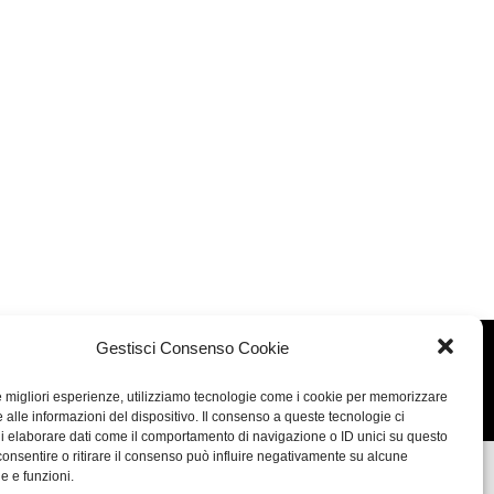
te Cinematografica di Venezia.
Gestisci Consenso Cookie
Concept: Annamaria De Paola - Realizzazione:
AF
le migliori esperienze, utilizziamo tecnologie come i cookie per memorizzare
Cookie & Privacy Policy
 alle informazioni del dispositivo. Il consenso a queste tecnologie ci
i elaborare dati come il comportamento di navigazione o ID unici su questo
consentire o ritirare il consenso può influire negativamente su alcune
he e funzioni.