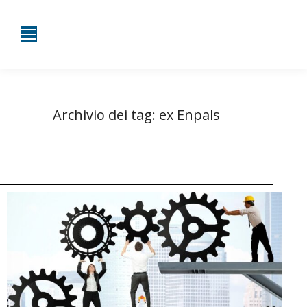
Archivio dei tag:
ex Enpals
Tu sei qui:
Home
Entrate taggate con ex Enpals