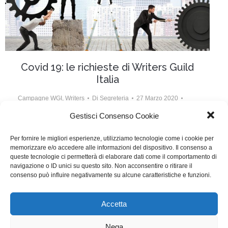
Covid 19: le richieste di Writers Guild
Italia
Campagne WGI
,
Writers
Di
Segreteria
27 Marzo 2020
Lascia un commento
Gestisci Consenso Cookie
Writers Guild Italia, il sindacato degli sceneggiatori
Per fornire le migliori esperienze, utilizziamo tecnologie come i cookie per
memorizzare e/o accedere alle informazioni del dispositivo. Il consenso a
italiani, ha condotto un ampio sondaggio fra i propri
queste tecnologie ci permetterà di elaborare dati come il comportamento di
iscritti per verificare in quale misura possono
navigazione o ID unici su questo sito. Non acconsentire o ritirare il
consenso può influire negativamente su alcune caratteristiche e funzioni.
beneficiare degli aiuti previsti del decreto “Cura Italia”.
Accetta
WGI - Tutti i diritti riservati © 2021
Via Adolfo Albertazzi 19, 00137 Roma
Nega