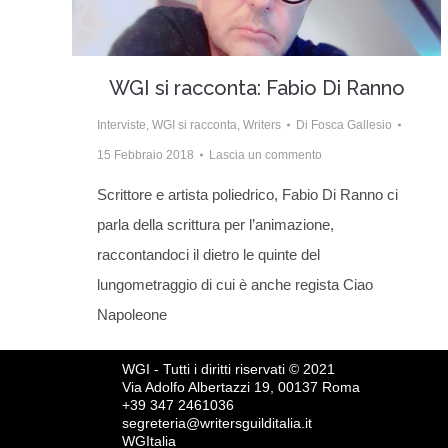
WGI si racconta: Fabio Di Ranno
Interviste
,
WGI si racconta
,
Writers
Di
Fosca Gallesio
15 Febbraio 2018
Lascia un commento
Scrittore e artista poliedrico, Fabio Di Ranno ci
parla della scrittura per l’animazione,
raccontandoci il dietro le quinte del
lungometraggio di cui è anche regista Ciao
Napoleone
WGI - Tutti i diritti riservati © 2021
Via Adolfo Albertazzi 19, 00137 Roma
+39 347 2461036
segreteria@writersguilditalia.it
WGItalia