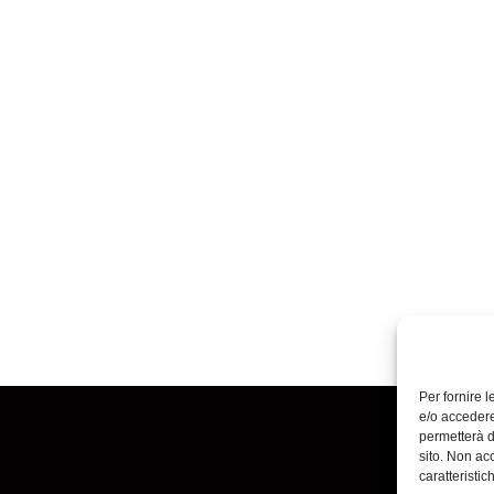
Per fornire 
e/o accedere
permetterà d
sito. Non ac
caratteristic