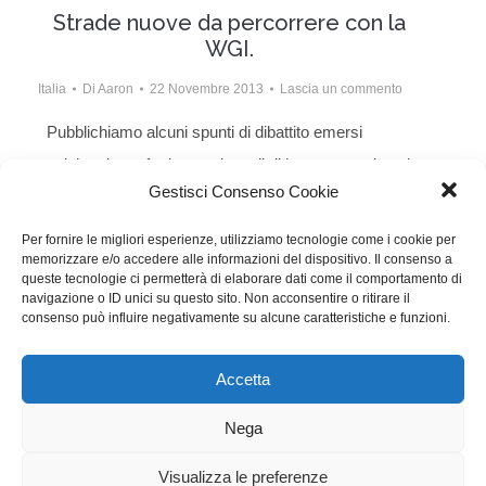
Strade nuove da percorrere con la
WGI.
Italia
Di
Aaron
22 Novembre 2013
Lascia un commento
Pubblichiamo alcuni spunti di dibattito emersi
qualche giorno fa durante i tavoli di lavoro organizzati
Gestisci Consenso Cookie
al Festival del Cinema di Roma. Si tratta di un
resoconto certamente parziale e non esaustivo, ma
Per fornire le migliori esperienze, utilizziamo tecnologie come i cookie per
memorizzare e/o accedere alle informazioni del dispositivo. Il consenso a
che punta l’accento su temi che ci sono sembrati di
queste tecnologie ci permetterà di elaborare dati come il comportamento di
rilevante interesse per la WGI. Il documento introduce
navigazione o ID unici su questo sito. Non acconsentire o ritirare il
consenso può influire negativamente su alcune caratteristiche e funzioni.
una cernita di affermazioni…
Accetta
WGI - Tutti i diritti riservati © 2021
Via Adolfo Albertazzi 19, 00137 Roma
Nega
+39 347 2461036
segreteria@writersguilditalia.it
WGItalia
Visualizza le preferenze