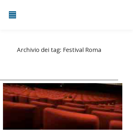
Archivio dei tag:
Festival Roma
Tu sei qui:
Home
Entrate taggate con Festival Roma