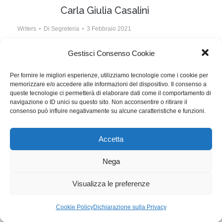
Carla Giulia Casalini
Writers
Di
Segreteria
3 Febbraio 2021
La sceneggiatrice ci parla del suo film nato in
Gestisci Consenso Cookie
lockdown e della sua esperienza con Gigi Proietti
Per fornire le migliori esperienze, utilizziamo tecnologie come i cookie per
memorizzare e/o accedere alle informazioni del dispositivo. Il consenso a
queste tecnologie ci permetterà di elaborare dati come il comportamento di
WGI - Tutti i diritti riservati © 2021
navigazione o ID unici su questo sito. Non acconsentire o ritirare il
Via Adolfo Albertazzi 19, 00137 Roma
consenso può influire negativamente su alcune caratteristiche e funzioni.
+39 347 2461036
segreteria@writersguilditalia.it
WGItalia
Accetta
Concept: Annamaria De Paola - Realizzazione:
AF
Cookie & Privacy Policy
Nega
Visualizza le preferenze
Cookie Policy
Dichiarazione sulla Privacy