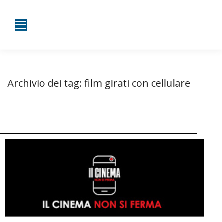
Archivio dei tag:
film girati con cellulare
Tu sei qui:
Home
Entrate taggate con film girati con cellulare