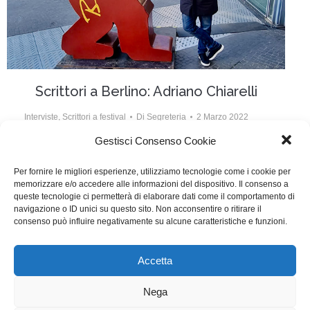
Scrittori a Berlino: Adriano Chiarelli
Interviste
,
Scrittori a festival
Di
Segreteria
2 Marzo 2022
Gestisci Consenso Cookie
Il nostro socio Adriano Chiarelli ha scritto con Lirio
Abbate, Serena Brugnolo e con il regista Francesco
Per fornire le migliori esperienze, utilizziamo tecnologie come i cookie per
memorizzare e/o accedere alle informazioni del dispositivo. Il consenso a
Costabile il film Una femmina, che è già nelle sale
queste tecnologie ci permetterà di elaborare dati come il comportamento di
dopo essere stato presentato alla recente Berlinale
navigazione o ID unici su questo sito. Non acconsentire o ritirare il
consenso può influire negativamente su alcune caratteristiche e funzioni.
nella sezione Panorama.
Accetta
WGI - Tutti i diritti riservati © 2021
Via Adolfo Albertazzi 19, 00137 Roma
Nega
+39 347 2461036
segreteria@writersguilditalia.it