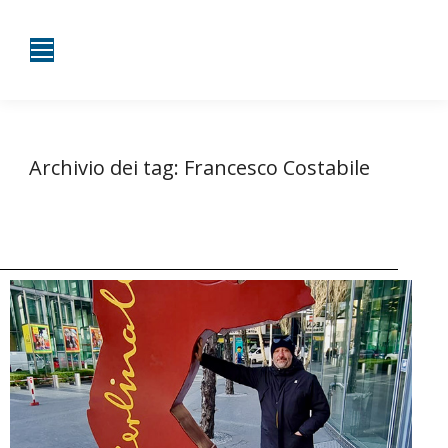
Archivio dei tag:
Francesco Costabile
Tu sei qui:
Home
Entrate taggate con Francesco Costabile