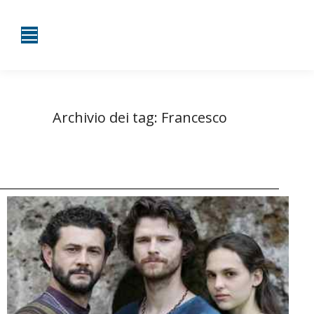
Archivio dei tag:
Francesco
Tu sei qui:
Home
Entrate taggate con Francesco