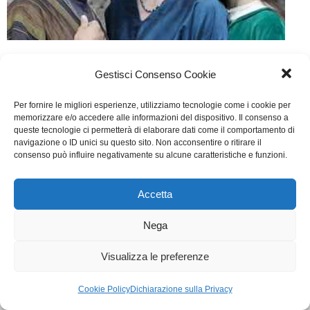
Francesco
Gestisci Consenso Cookie
TV
Di
Segreteria
8 Dicembre 2014
Per fornire le migliori esperienze, utilizziamo tecnologie come i cookie per
Scritto da Mario Falcone, Gianmario Pagano, Monica
memorizzare e/o accedere alle informazioni del dispositivo. Il consenso a
queste tecnologie ci permetterà di elaborare dati come il comportamento di
Zapelli, Liliana Cavani
navigazione o ID unici su questo sito. Non acconsentire o ritirare il
consenso può influire negativamente su alcune caratteristiche e funzioni.
WGI - Tutti i diritti riservati © 2021
Via Adolfo Albertazzi 19, 00137 Roma
Accetta
+39 347 2461036
segreteria@writersguilditalia.it
Nega
WGItalia
Concept: Annamaria De Paola - Realizzazione:
AF
Visualizza le preferenze
Cookie & Privacy Policy
Cookie Policy
Dichiarazione sulla Privacy