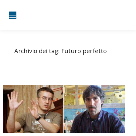
Archivio dei tag:
Futuro perfetto
Tu sei qui:
Home
Entrate taggate con Futuro perfetto