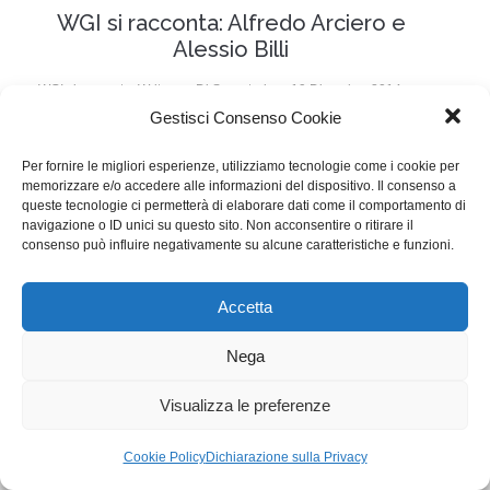
WGI si racconta: Alfredo Arciero e
Alessio Billi
WGI si racconta
,
Writers
Di
Segreteria
19 Dicembre 2014
Gestisci Consenso Cookie
1 commento
Scrivere la sceneggiatura di un thriller e co-produrre
Per fornire le migliori esperienze, utilizziamo tecnologie come i cookie per
memorizzare e/o accedere alle informazioni del dispositivo. Il consenso a
un trailer. Un’altra doppia intervista WGI.
queste tecnologie ci permetterà di elaborare dati come il comportamento di
navigazione o ID unici su questo sito. Non acconsentire o ritirare il
consenso può influire negativamente su alcune caratteristiche e funzioni.
WGI - Tutti i diritti riservati © 2021
Via Adolfo Albertazzi 19, 00137 Roma
Accetta
+39 347 2461036
segreteria@writersguilditalia.it
WGItalia
Nega
Concept: Annamaria De Paola - Realizzazione:
AF
Visualizza le preferenze
Cookie & Privacy Policy
Cookie Policy
Dichiarazione sulla Privacy