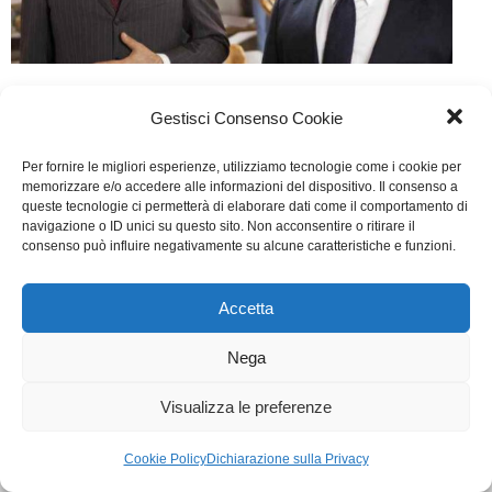
Un Natale Stupefacente
Gestisci Consenso Cookie
Cinema
Di
Fabrizia Midulla
20 Dicembre 2014
Per fornire le migliori esperienze, utilizziamo tecnologie come i cookie per
Scritto da V. De Biasi, A. Bencivenni, F. Marioni, G.
memorizzare e/o accedere alle informazioni del dispositivo. Il consenso a
queste tecnologie ci permetterà di elaborare dati come il comportamento di
Pignotta, D. Saverni.
navigazione o ID unici su questo sito. Non acconsentire o ritirare il
consenso può influire negativamente su alcune caratteristiche e funzioni.
WGI - Tutti i diritti riservati © 2021
Via Adolfo Albertazzi 19, 00137 Roma
Accetta
+39 347 2461036
segreteria@writersguilditalia.it
Nega
WGItalia
Concept: Annamaria De Paola - Realizzazione:
AF
Visualizza le preferenze
Cookie & Privacy Policy
Cookie Policy
Dichiarazione sulla Privacy