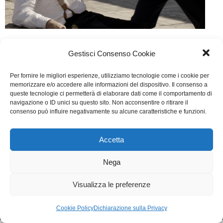
La Stoffa dei Sogni
Gestisci Consenso Cookie
Cinema
Di
Ilaria Fravolini
1 Dicembre 2016
Per fornire le migliori esperienze, utilizziamo tecnologie come i cookie per
Lascia un commento
memorizzare e/o accedere alle informazioni del dispositivo. Il consenso a
queste tecnologie ci permetterà di elaborare dati come il comportamento di
Scritto da Gianfranco Cabiddu, Ugo Chiti, Salvatore
navigazione o ID unici su questo sito. Non acconsentire o ritirare il
consenso può influire negativamente su alcune caratteristiche e funzioni.
De Mola
Accetta
WGI - Tutti i diritti riservati © 2021
Via Adolfo Albertazzi 19, 00137 Roma
Nega
+39 347 2461036
segreteria@writersguilditalia.it
WGItalia
Visualizza le preferenze
Concept: Annamaria De Paola - Realizzazione:
AF
Cookie & Privacy Policy
Cookie Policy
Dichiarazione sulla Privacy