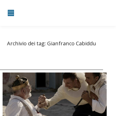
Archivio dei tag:
Gianfranco Cabiddu
Tu sei qui:
Home
Entrate taggate con Gianfranco Cabiddu