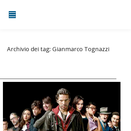
Archivio dei tag:
Gianmarco Tognazzi
Tu sei qui:
Home
Entrate taggate con Gianmarco Tognazzi