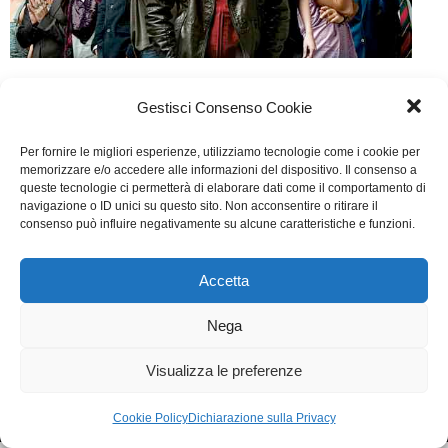
Forse sono io 2
Gestisci Consenso Cookie
Web
Di
Fabrizia Midulla
21 Marzo 2016
Per fornire le migliori esperienze, utilizziamo tecnologie come i cookie per
Lascia un commento
memorizzare e/o accedere alle informazioni del dispositivo. Il consenso a
queste tecnologie ci permetterà di elaborare dati come il comportamento di
Scritto da Vincenzo Alfieri, Marco Zampetti, Josafat
navigazione o ID unici su questo sito. Non acconsentire o ritirare il
consenso può influire negativamente su alcune caratteristiche e funzioni.
Vagni, Giuseppe Raffo
Accetta
WGI - Tutti i diritti riservati © 2021
Via Adolfo Albertazzi 19, 00137 Roma
Nega
+39 347 2461036
segreteria@writersguilditalia.it
WGItalia
Visualizza le preferenze
Concept: Annamaria De Paola - Realizzazione:
AF
Cookie & Privacy Policy
Cookie Policy
Dichiarazione sulla Privacy