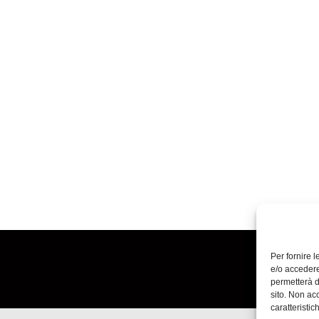
Per fornire 
e/o accedere
permetterà d
sito. Non ac
caratteristic