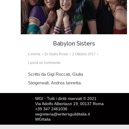
Babylon Sisters
Cinema
Di
Giulio Rossi
2 Ottobre 2017
Lascia un commento
Scritto da Gigi Roccati, Giulia
Steigerwalt, Andrea Iannetta.
WGI - Tutti i diritti riservati © 2021
Via Adolfo Albertazzi 19, 00137 Roma
+39 347 2461036
segreteria@writersguilditalia.it
WGItalia