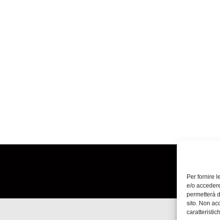
Per fornire 
e/o accedere
permetterà d
sito. Non ac
caratteristic