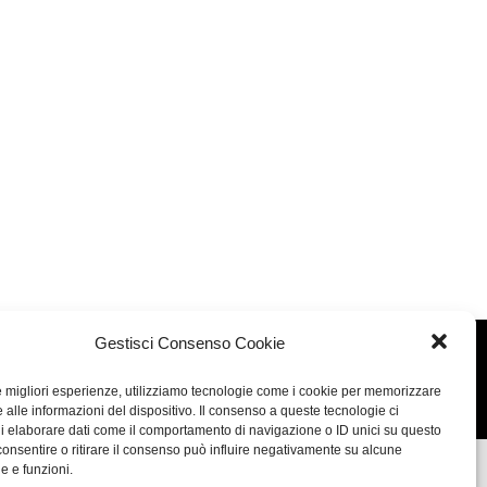
Gestisci Consenso Cookie
Concept: Annamaria De Paola - Realizzazione:
AF
le migliori esperienze, utilizziamo tecnologie come i cookie per memorizzare
Cookie & Privacy Policy
 alle informazioni del dispositivo. Il consenso a queste tecnologie ci
i elaborare dati come il comportamento di navigazione o ID unici su questo
consentire o ritirare il consenso può influire negativamente su alcune
he e funzioni.