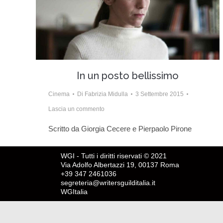
In un posto bellissimo
Cinema
Di
Fabrizia Midulla
3 Settembre 2015
Lascia un commento
Scritto da Giorgia Cecere e Pierpaolo Pirone
WGI - Tutti i diritti riservati © 2021
Via Adolfo Albertazzi 19, 00137 Roma
+39 347 2461036
segreteria@writersguilditalia.it
WGItalia