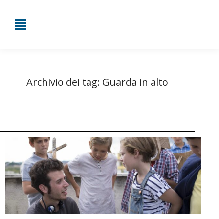
Archivio dei tag:
Guarda in alto
Tu sei qui:
Home
Entrate taggate con Guarda in alto