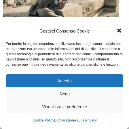
Il cacciatore
Gestisci Consenso Cookie
TV
Di
Marco Baghini
19 Marzo 2018
Lascia un commento
Per fornire le migliori esperienze, utilizziamo tecnologie come i cookie per
Scritto da Marcello Izzo, Silvia Ebreul, Stefano
memorizzare e/o accedere alle informazioni del dispositivo. Il consenso a
queste tecnologie ci permetterà di elaborare dati come il comportamento di
Lodovichi, Fabio Paladini, Marzio Paoltroni, Alfonso
navigazione o ID unici su questo sito. Non acconsentire o ritirare il
consenso può influire negativamente su alcune caratteristiche e funzioni.
Sabella
Accetta
WGI - Tutti i diritti riservati © 2021
Via Adolfo Albertazzi 19, 00137 Roma
Nega
+39 347 2461036
segreteria@writersguilditalia.it
WGItalia
Visualizza le preferenze
Concept: Annamaria De Paola - Realizzazione:
AF
Cookie & Privacy Policy
Cookie Policy
Dichiarazione sulla Privacy