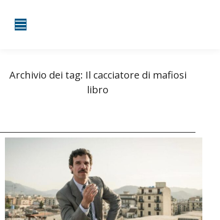
Archivio dei tag:
Il cacciatore di mafiosi
libro
Tu sei qui:
Home
Entrate taggate con Il cacciatore di mafiosi libro