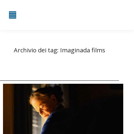
Archivio dei tag:
Imaginada films
Tu sei qui:
Home
Entrate taggate con Imaginada films