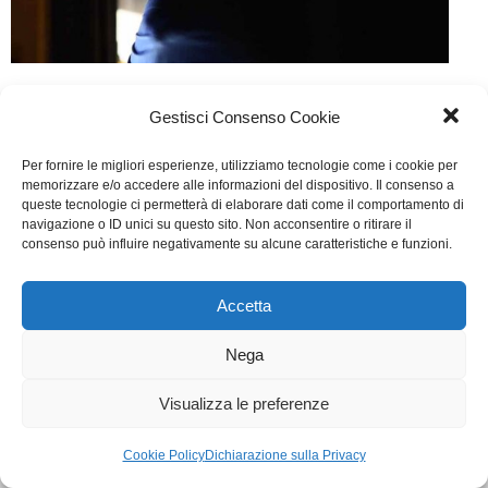
Dancing with Maria
Gestisci Consenso Cookie
Cinema
Di
Fabrizia Midulla
26 Febbraio 2015
Per fornire le migliori esperienze, utilizziamo tecnologie come i cookie per
Lascia un commento
memorizzare e/o accedere alle informazioni del dispositivo. Il consenso a
queste tecnologie ci permetterà di elaborare dati come il comportamento di
Scritto da Ivan Gergolet
navigazione o ID unici su questo sito. Non acconsentire o ritirare il
consenso può influire negativamente su alcune caratteristiche e funzioni.
WGI - Tutti i diritti riservati © 2021
Via Adolfo Albertazzi 19, 00137 Roma
Accetta
+39 347 2461036
segreteria@writersguilditalia.it
Nega
WGItalia
Concept: Annamaria De Paola - Realizzazione:
AF
Visualizza le preferenze
Cookie & Privacy Policy
Cookie Policy
Dichiarazione sulla Privacy