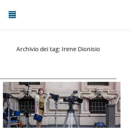
Archivio dei tag:
Irene Dionisio
Tu sei qui:
Home
Entrate taggate con Irene Dionisio