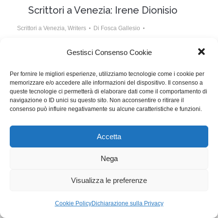
Scrittori a Venezia: Irene Dionisio
Scrittori a Venezia
,
Writers
Di
Fosca Gallesio
2 Settembre 2016
Lascia un commento
Gestisci Consenso Cookie
Le Ultime Cose, prima sceneggiatura di finzione della
Per fornire le migliori esperienze, utilizziamo tecnologie come i cookie per
documentarista Irene Dionisio, in concorso nella
memorizzare e/o accedere alle informazioni del dispositivo. Il consenso a
Settimana Internazionale della Critica
queste tecnologie ci permetterà di elaborare dati come il comportamento di
navigazione o ID unici su questo sito. Non acconsentire o ritirare il
consenso può influire negativamente su alcune caratteristiche e funzioni.
WGI - Tutti i diritti riservati © 2021
Via Adolfo Albertazzi 19, 00137 Roma
Accetta
+39 347 2461036
segreteria@writersguilditalia.it
WGItalia
Nega
Concept: Annamaria De Paola - Realizzazione:
AF
Visualizza le preferenze
Cookie & Privacy Policy
Cookie Policy
Dichiarazione sulla Privacy