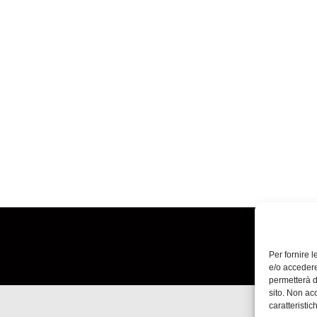
Per fornire 
e/o accedere
permetterà d
sito. Non ac
caratteristic