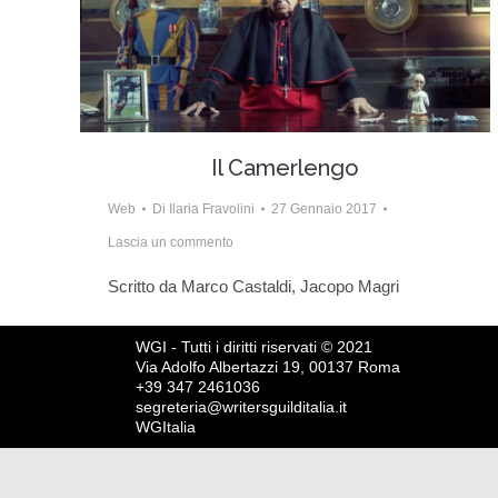
Il Camerlengo
Web
Di
Ilaria Fravolini
27 Gennaio 2017
Lascia un commento
Scritto da Marco Castaldi, Jacopo Magri
WGI - Tutti i diritti riservati © 2021
Via Adolfo Albertazzi 19, 00137 Roma
+39 347 2461036
segreteria@writersguilditalia.it
WGItalia