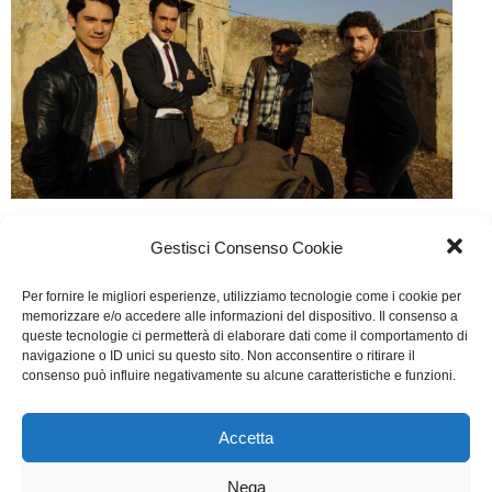
Il giovane Montalbano 2
Gestisci Consenso Cookie
TV
Di
Fabrizia Midulla
19 Ottobre 2015
Per fornire le migliori esperienze, utilizziamo tecnologie come i cookie per
Lascia un commento
memorizzare e/o accedere alle informazioni del dispositivo. Il consenso a
queste tecnologie ci permetterà di elaborare dati come il comportamento di
Scritto da Francesco Bruni, Andrea Camilleri,
navigazione o ID unici su questo sito. Non acconsentire o ritirare il
consenso può influire negativamente su alcune caratteristiche e funzioni.
Salvatore De Mola, Leonardo Marini
Accetta
WGI - Tutti i diritti riservati © 2021
Via Adolfo Albertazzi 19, 00137 Roma
Nega