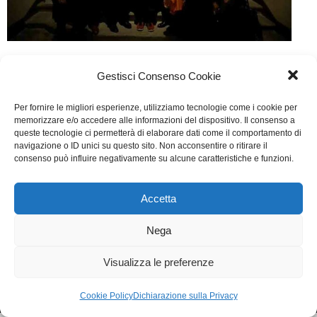
The Broken Key
Gestisci Consenso Cookie
Cinema
Di
Giulio Rossi
24 Novembre 2017
Per fornire le migliori esperienze, utilizziamo tecnologie come i cookie per
Lascia un commento
memorizzare e/o accedere alle informazioni del dispositivo. Il consenso a
queste tecnologie ci permetterà di elaborare dati come il comportamento di
Scritto da Louis Nero, As Chianese, Giancarlo
navigazione o ID unici su questo sito. Non acconsentire o ritirare il
consenso può influire negativamente su alcune caratteristiche e funzioni.
Guerreri.
Accetta
WGI - Tutti i diritti riservati © 2021
Via Adolfo Albertazzi 19, 00137 Roma
Nega
+39 347 2461036
segreteria@writersguilditalia.it
WGItalia
Visualizza le preferenze
Concept: Annamaria De Paola - Realizzazione:
AF
Cookie & Privacy Policy
Cookie Policy
Dichiarazione sulla Privacy