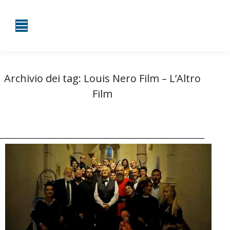
Archivio dei tag:
Louis Nero Film – L’Altro
Film
Tu sei qui:
Home
Entrate taggate con Louis Nero Film – L’Altro Film