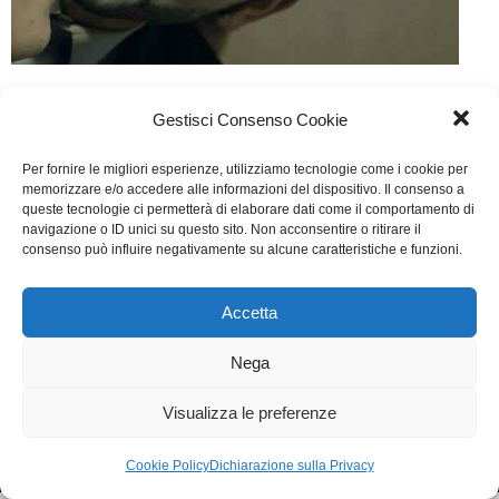
Spread zero
Gestisci Consenso Cookie
Web
Di
Fabrizia Midulla
20 Ottobre 2015
Per fornire le migliori esperienze, utilizziamo tecnologie come i cookie per
Lascia un commento
memorizzare e/o accedere alle informazioni del dispositivo. Il consenso a
queste tecnologie ci permetterà di elaborare dati come il comportamento di
Scritto da Marco Giganti, Federico Greco, Luigi
navigazione o ID unici su questo sito. Non acconsentire o ritirare il
consenso può influire negativamente su alcune caratteristiche e funzioni.
Nappa, Paolo Scattarelli
Accetta
WGI - Tutti i diritti riservati © 2021
Via Adolfo Albertazzi 19, 00137 Roma
Nega
+39 347 2461036
segreteria@writersguilditalia.it
WGItalia
Visualizza le preferenze
Concept: Annamaria De Paola - Realizzazione:
AF
Cookie & Privacy Policy
Cookie Policy
Dichiarazione sulla Privacy