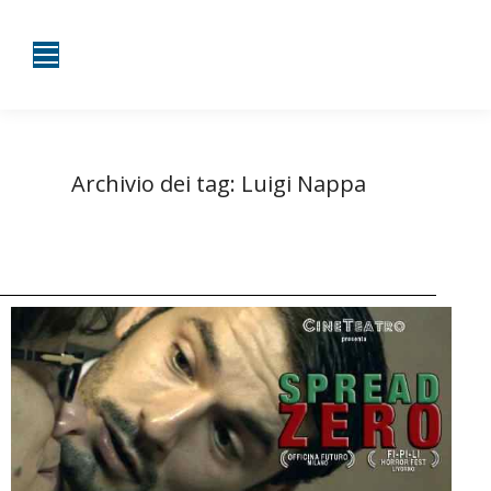
Archivio dei tag:
Luigi Nappa
Tu sei qui:
Home
Entrate taggate con Luigi Nappa