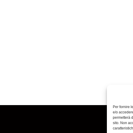
Per fornire 
e/o accedere
permetterà d
sito. Non ac
caratteristic