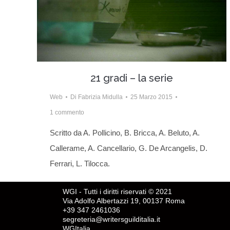
21 gradi – la serie
Web
Di
Fabrizia Midulla
25 Marzo 2015
1 commento
Scritto da A. Pollicino, B. Bricca, A. Beluto, A.
Callerame, A. Cancellario, G. De Arcangelis, D.
Ferrari, L. Tilocca.
WGI - Tutti i diritti riservati © 2021
Via Adolfo Albertazzi 19, 00137 Roma
+39 347 2461036
segreteria@writersguilditalia.it
WGItalia