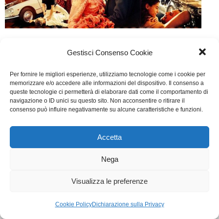
Made in Italy
Gestisci Consenso Cookie
Cinema
Di
Marco Baghini
28 Gennaio 2018
Per fornire le migliori esperienze, utilizziamo tecnologie come i cookie per
Lascia un commento
memorizzare e/o accedere alle informazioni del dispositivo. Il consenso a
queste tecnologie ci permetterà di elaborare dati come il comportamento di
Scritto da Luciano Ligabue
navigazione o ID unici su questo sito. Non acconsentire o ritirare il
consenso può influire negativamente su alcune caratteristiche e funzioni.
WGI - Tutti i diritti riservati © 2021
Via Adolfo Albertazzi 19, 00137 Roma
Accetta
+39 347 2461036
segreteria@writersguilditalia.it
Nega
WGItalia
Concept: Annamaria De Paola - Realizzazione:
AF
Visualizza le preferenze
Cookie & Privacy Policy
Cookie Policy
Dichiarazione sulla Privacy