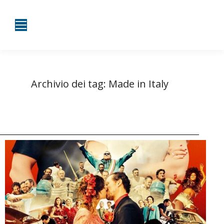
Archivio dei tag:
Made in Italy
Tu sei qui:
Home
Entrate taggate con Made in Italy