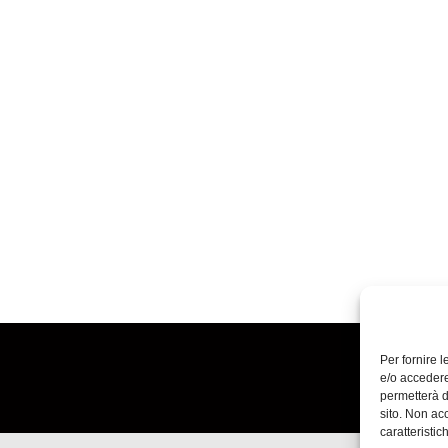
Per fornire 
e/o accedere
permetterà d
sito. Non ac
caratteristic