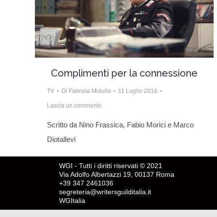
Complimenti per la connessione
TV
Di
Fabrizia Midulla
11 Luglio 2016
Lascia un commento
Scritto da Nino Frassica, Fabio Morici e Marco
Diotallevi
WGI - Tutti i diritti riservati © 2021
Via Adolfo Albertazzi 19, 00137 Roma
+39 347 2461036
segreteria@writersguilditalia.it
WGItalia