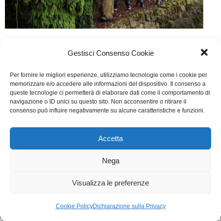
La Pelle dell’Orso
Gestisci Consenso Cookie
Cinema
Di
Ilaria Fravolini
3 Novembre 2016
Per fornire le migliori esperienze, utilizziamo tecnologie come i cookie per
Lascia un commento
memorizzare e/o accedere alle informazioni del dispositivo. Il consenso a
queste tecnologie ci permetterà di elaborare dati come il comportamento di
Scritto da Enzo Monteleone, Marco Paolini, Marco
navigazione o ID unici su questo sito. Non acconsentire o ritirare il
consenso può influire negativamente su alcune caratteristiche e funzioni.
Segato
Accetta
WGI - Tutti i diritti riservati © 2021
Via Adolfo Albertazzi 19, 00137 Roma
Nega
+39 347 2461036
segreteria@writersguilditalia.it
WGItalia
Visualizza le preferenze
Concept: Annamaria De Paola - Realizzazione:
AF
Cookie & Privacy Policy
Cookie Policy
Dichiarazione sulla Privacy