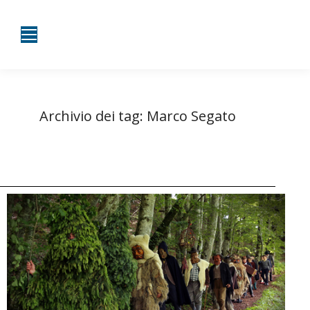
Archivio dei tag:
Marco Segato
Tu sei qui:
Home
Entrate taggate con Marco Segato