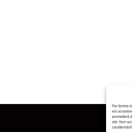
Per fornire 
e/o accedere
permetterà d
sito. Non ac
caratteristic