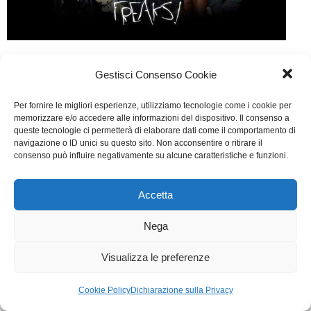
Freaks
Gestisci Consenso Cookie
Web
Di
Fabrizia Midulla
23 Gennaio 2015
Per fornire le migliori esperienze, utilizziamo tecnologie come i cookie per
Lascia un commento
memorizzare e/o accedere alle informazioni del dispositivo. Il consenso a
queste tecnologie ci permetterà di elaborare dati come il comportamento di
Creato e scritto da Claudio Di Biagio, Guglielmo Scilla
navigazione o ID unici su questo sito. Non acconsentire o ritirare il
consenso può influire negativamente su alcune caratteristiche e funzioni.
WGI - Tutti i diritti riservati © 2021
Via Adolfo Albertazzi 19, 00137 Roma
Accetta
+39 347 2461036
segreteria@writersguilditalia.it
Nega
WGItalia
Concept: Annamaria De Paola - Realizzazione:
AF
Visualizza le preferenze
Cookie & Privacy Policy
Cookie Policy
Dichiarazione sulla Privacy