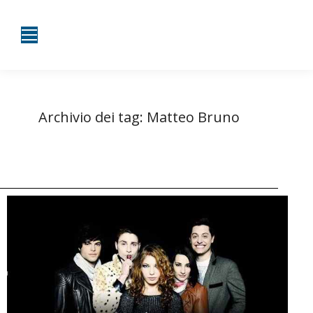
Archivio dei tag:
Matteo Bruno
Tu sei qui:
Home
Entrate taggate con Matteo Bruno