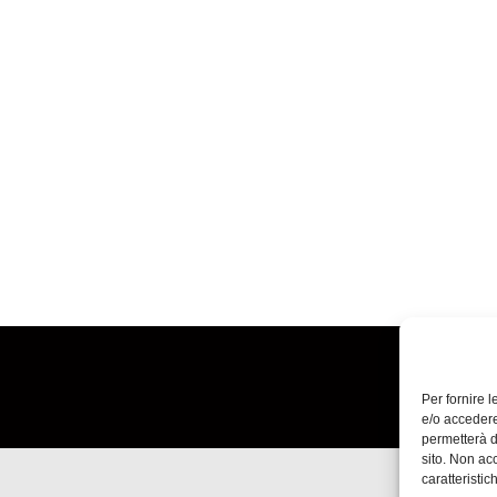
Per fornire 
e/o accedere
permetterà d
sito. Non ac
caratteristic