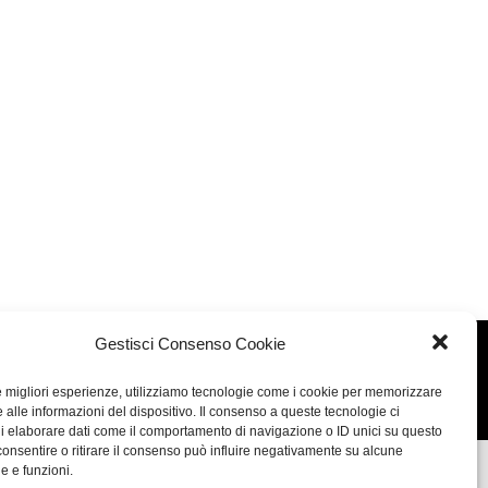
Gestisci Consenso Cookie
Concept: Annamaria De Paola - Realizzazione:
AF
le migliori esperienze, utilizziamo tecnologie come i cookie per memorizzare
Cookie & Privacy Policy
 alle informazioni del dispositivo. Il consenso a queste tecnologie ci
i elaborare dati come il comportamento di navigazione o ID unici su questo
consentire o ritirare il consenso può influire negativamente su alcune
he e funzioni.