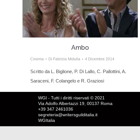
Ambo
Cinema
Di
Fabrizia Midulla
4 Dicembre 2014
Scritto da L. Biglione, P. Di Lallo, C. Pallottini, A.
Saraceni, F. Colangelo e R. Graziosi
WGI - Tutti i diritti riservati © 2021
Via Adolfo Albertazzi 19, 00137 Roma
+39 347 2461036
segreteria@writersguilditalia.it
WGItalia