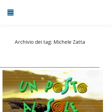
Archivio dei tag:
Michele Zatta
Tu sei qui:
Home
Entrate taggate con Michele Zatta