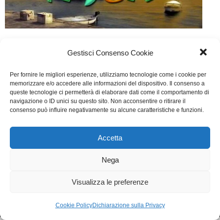
Un posto al sole
Gestisci Consenso Cookie
TV
Di
Fabrizia Midulla
11 Marzo 2015
Per fornire le migliori esperienze, utilizziamo tecnologie come i cookie per
Lascia un commento
memorizzare e/o accedere alle informazioni del dispositivo. Il consenso a
queste tecnologie ci permetterà di elaborare dati come il comportamento di
Ideato da Wayne Doyle, Gino Ventriglia, Adam Bowen
navigazione o ID unici su questo sito. Non acconsentire o ritirare il
consenso può influire negativamente su alcune caratteristiche e funzioni.
con la collaborazione di Michele Zatta
Accetta
WGI - Tutti i diritti riservati © 2021
Via Adolfo Albertazzi 19, 00137 Roma
Nega
+39 347 2461036
segreteria@writersguilditalia.it
WGItalia
Visualizza le preferenze
Concept: Annamaria De Paola - Realizzazione:
AF
Cookie & Privacy Policy
Cookie Policy
Dichiarazione sulla Privacy