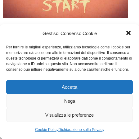
Geekerz
Gestisci Consenso Cookie
Web
Di
Fabrizia Midulla
25 Febbraio 2015
Per fornire le migliori esperienze, utilizziamo tecnologie come i cookie per
Lascia un commento
memorizzare e/o accedere alle informazioni del dispositivo. Il consenso a
queste tecnologie ci permetterà di elaborare dati come il comportamento di
Scritto da Michele Bertini Malgarini, Matteo Benedetti,
navigazione o ID unici su questo sito. Non acconsentire o ritirare il
consenso può influire negativamente su alcune caratteristiche e funzioni.
Alessandro D’Ambrosi, Ugo Piva
Accetta
WGI - Tutti i diritti riservati © 2021
Via Adolfo Albertazzi 19, 00137 Roma
Nega
+39 347 2461036
segreteria@writersguilditalia.it
WGItalia
Visualizza le preferenze
Concept: Annamaria De Paola - Realizzazione:
AF
Cookie & Privacy Policy
Cookie Policy
Dichiarazione sulla Privacy