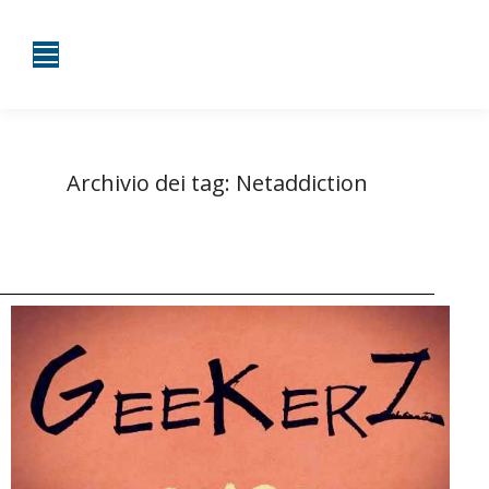
Archivio dei tag:
Netaddiction
Tu sei qui:
Home
Entrate taggate con Netaddiction