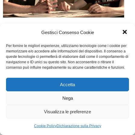
Segreti
Gestisci Consenso Cookie
Web
Di
Ilaria Fravolini
22 Aprile 2016
Per fornire le migliori esperienze, utilizziamo tecnologie come i cookie per
Lascia un commento
memorizzare e/o accedere alle informazioni del dispositivo. Il consenso a
queste tecnologie ci permetterà di elaborare dati come il comportamento di
Scritto da Matteo Nicoletta, Niccolò Senni
navigazione o ID unici su questo sito. Non acconsentire o ritirare il
consenso può influire negativamente su alcune caratteristiche e funzioni.
WGI - Tutti i diritti riservati © 2021
Via Adolfo Albertazzi 19, 00137 Roma
Accetta
+39 347 2461036
segreteria@writersguilditalia.it
Nega
WGItalia
Concept: Annamaria De Paola - Realizzazione:
AF
Visualizza le preferenze
Cookie & Privacy Policy
Cookie Policy
Dichiarazione sulla Privacy