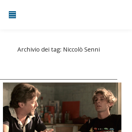
Archivio dei tag:
Niccolò Senni
Tu sei qui:
Home
Entrate taggate con Niccolò Senni