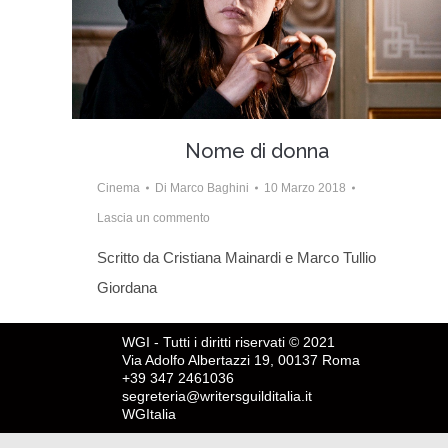
Nome di donna
Cinema
Di
Marco Baghini
10 Marzo 2018
Lascia un commento
Scritto da Cristiana Mainardi e Marco Tullio
Giordana
WGI - Tutti i diritti riservati © 2021
Via Adolfo Albertazzi 19, 00137 Roma
+39 347 2461036
segreteria@writersguilditalia.it
WGItalia