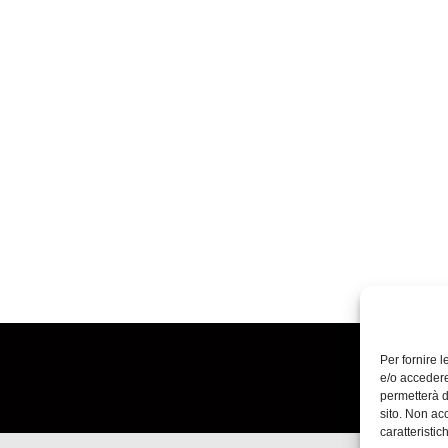
Per fornire 
e/o accedere
permetterà d
sito. Non ac
caratteristic