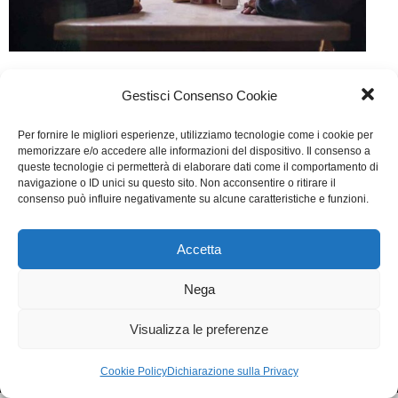
In fondo al bosco
Gestisci Consenso Cookie
Cinema
Di
Fabrizia Midulla
20 Novembre 2015
Per fornire le migliori esperienze, utilizziamo tecnologie come i cookie per
Lascia un commento
memorizzare e/o accedere alle informazioni del dispositivo. Il consenso a
queste tecnologie ci permetterà di elaborare dati come il comportamento di
Scritto da Isabella Aguilar, Stefano Lodovichi, Davide
navigazione o ID unici su questo sito. Non acconsentire o ritirare il
consenso può influire negativamente su alcune caratteristiche e funzioni.
Orsini
Accetta
WGI - Tutti i diritti riservati © 2021
Via Adolfo Albertazzi 19, 00137 Roma
Nega
+39 347 2461036
segreteria@writersguilditalia.it
WGItalia
Visualizza le preferenze
Concept: Annamaria De Paola - Realizzazione:
AF
Cookie & Privacy Policy
Cookie Policy
Dichiarazione sulla Privacy