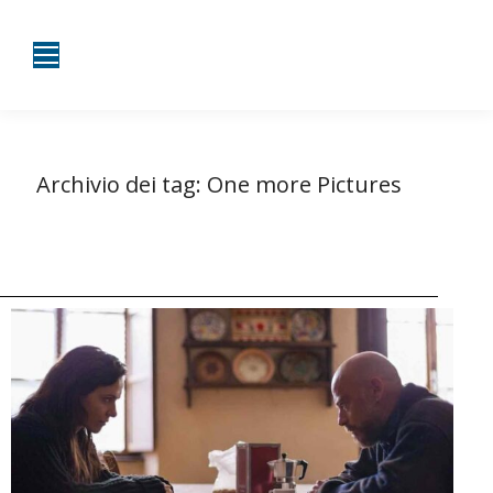
Archivio dei tag:
One more Pictures
Tu sei qui:
Home
Entrate taggate con One more Pictures