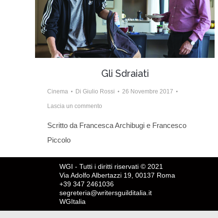
Gli Sdraiati
Cinema
Di
Giulio Rossi
26 Novembre 2017
Lascia un commento
Scritto da Francesca Archibugi e Francesco
Piccolo
WGI - Tutti i diritti riservati © 2021
Via Adolfo Albertazzi 19, 00137 Roma
+39 347 2461036
segreteria@writersguilditalia.it
WGItalia