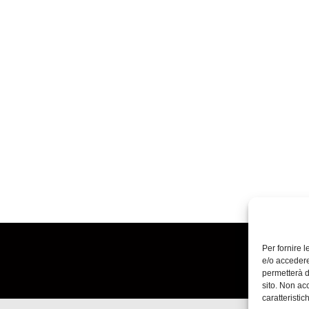
Per fornire 
e/o accedere
permetterà d
sito. Non ac
caratteristic