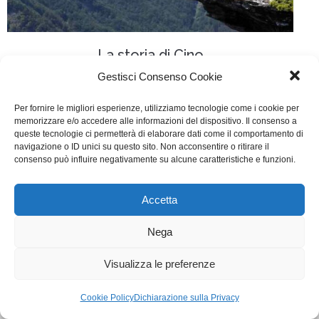
La storia di Cino
Gestisci Consenso Cookie
Cinema
Di
Fabrizia Midulla
13 Dicembre 2014
Per fornire le migliori esperienze, utilizziamo tecnologie come i cookie per
Scritto da Carlo Alberto Pinelli, Giovanni De Feo.
memorizzare e/o accedere alle informazioni del dispositivo. Il consenso a
queste tecnologie ci permetterà di elaborare dati come il comportamento di
navigazione o ID unici su questo sito. Non acconsentire o ritirare il
WGI - Tutti i diritti riservati © 2021
consenso può influire negativamente su alcune caratteristiche e funzioni.
Via Adolfo Albertazzi 19, 00137 Roma
+39 347 2461036
segreteria@writersguilditalia.it
Accetta
WGItalia
Concept: Annamaria De Paola - Realizzazione:
AF
Nega
Cookie & Privacy Policy
Visualizza le preferenze
Cookie Policy
Dichiarazione sulla Privacy