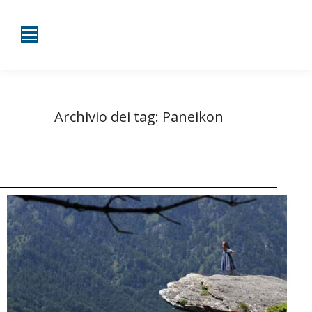
Archivio dei tag:
Paneikon
Tu sei qui:
Home
Entrate taggate con Paneikon