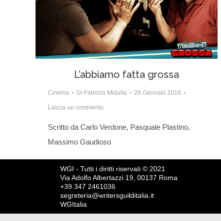
L’abbiamo fatta grossa
Cinema
Di
Fabrizia Midulla
28 Gennaio 2016
Lascia un commento
Scritto da Carlo Verdone, Pasquale Plastino,
Massimo Gaudioso
WGI - Tutti i diritti riservati © 2021
Via Adolfo Albertazzi 19, 00137 Roma
+39 347 2461036
segreteria@writersguilditalia.it
WGItalia