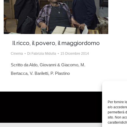
Il ricco, il povero, il maggiordomo
Cinema
Di
Fabrizia Midulla
15 Dicembre 2014
Scritto da Aldo, Giovanni & Giacomo, M.
Bertacca, V. Bariletti, P. Plastino
Per fornire 
e/o accedere
permetterà d
sito. Non ac
caratteristic