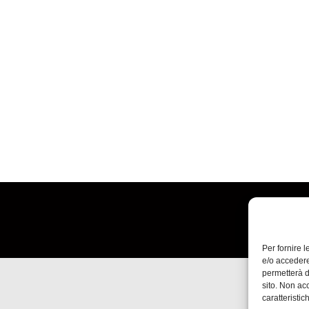
Per fornire 
e/o accedere
permetterà d
sito. Non ac
caratteristic