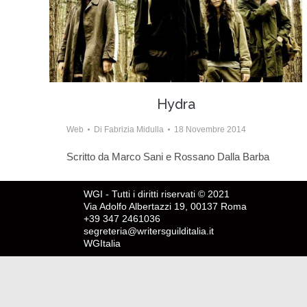
Hydra
Web
Di
Fabrizia Midulla
18 Novembre 2014
Scritto da Marco Sani e Rossano Dalla Barba
WGI - Tutti i diritti riservati © 2021
Via Adolfo Albertazzi 19, 00137 Roma
+39 347 2461036
segreteria@writersguilditalia.it
WGItalia