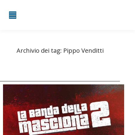
Archivio dei tag:
Pippo Venditti
Tu sei qui:
Home
Entrate taggate con Pippo Venditti