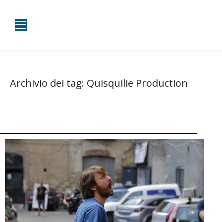
Archivio dei tag:
Quisquilie Production
Tu sei qui:
Home
Entrate taggate con Quisquilie Production