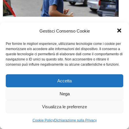
A Napoli non piove mai
Gestisci Consenso Cookie
Cinema
Di
Fabrizia Midulla
3 Ottobre 2015
Per fornire le migliori esperienze, utilizziamo tecnologie come i cookie per
Lascia un commento
memorizzare e/o accedere alle informazioni del dispositivo. Il consenso a
queste tecnologie ci permetterà di elaborare dati come il comportamento di
Scritto da Sergio Assisi
navigazione o ID unici su questo sito. Non acconsentire o ritirare il
consenso può influire negativamente su alcune caratteristiche e funzioni.
WGI - Tutti i diritti riservati © 2021
Via Adolfo Albertazzi 19, 00137 Roma
Accetta
+39 347 2461036
segreteria@writersguilditalia.it
Nega
WGItalia
Concept: Annamaria De Paola - Realizzazione:
AF
Visualizza le preferenze
Cookie & Privacy Policy
Cookie Policy
Dichiarazione sulla Privacy